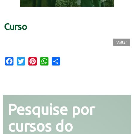
Curso
Voltar
Facebook
Twitter
Pinterest
WhatsApp
Share
Pesquise por
cursos do