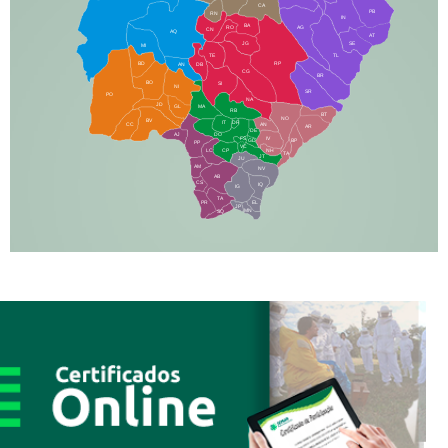
CA
PB
RN
IN
BA
RO
AG
CN
AQ
AT
JG
SE
MI
TE
TL
BD
RP
AN
DB
CG
BR
BO
SI
NI
SR
PO
NA
JD
GL
MA
RB
BT
NO
BV
IT
DR
CC
AN
AR
DE
AJ
DO
FS
IV
GD
BP
PP
VC
NH
LC
CP
TA
JT
JU
AM
NV
AB
CS
IQ
IG
TA
PR
EL
JP
MN
SQ