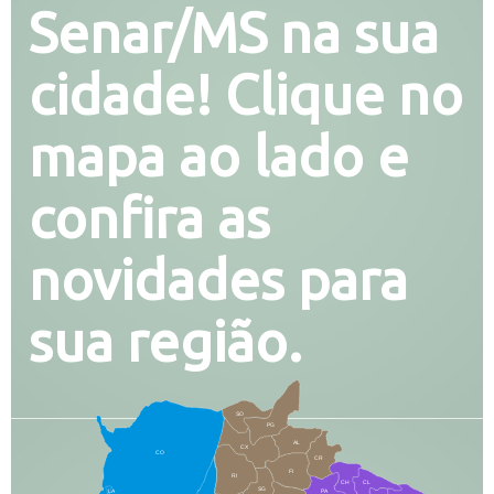
Senar/MS na sua
cidade! Clique no
mapa ao lado e
confira as
novidades para
sua região.
SO
PG
AL
CX
CO
CR
FI
RI
CH
CL
SG
LA
PA