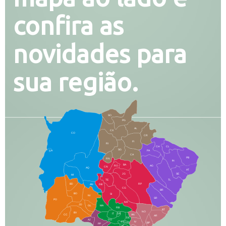
confira as
novidades para
sua região.
SO
PG
AL
CX
CO
CR
FI
RI
CH
CL
SG
LA
PA
CA
PB
RN
IN
BA
RO
AG
CN
AQ
AT
JG
SE
MI
TE
TL
BD
RP
AN
DB
CG
BR
BO
SI
NI
SR
PO
NA
JD
GL
MA
RB
BT
NO
BV
IT
DR
CC
AN
AR
DE
AJ
DO
FS
IV
GD
BP
PP
VC