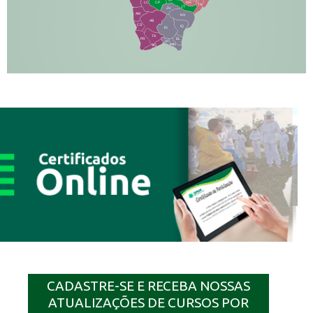
NH
LC
CP
TA
JT
JU
AM
NV
AB
CS
IQ
IG
TA
PR
EL
JP
MN
SQ
CADASTRE-SE E RECEBA NOSSAS
ATUALIZAÇÕES DE CURSOS POR