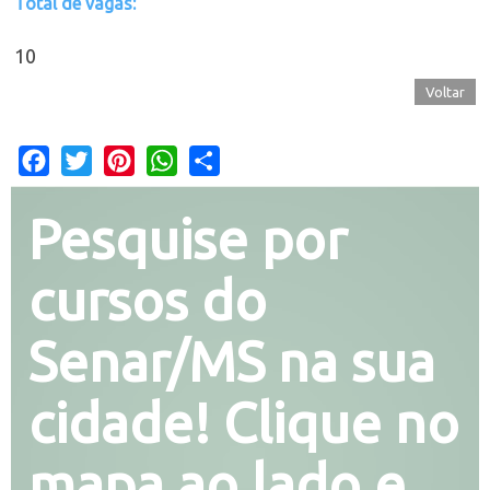
Total de vagas:
10
Voltar
Facebook
Twitter
Pinterest
WhatsApp
Share
Pesquise por
cursos do
Senar/MS na sua
cidade! Clique no
mapa ao lado e