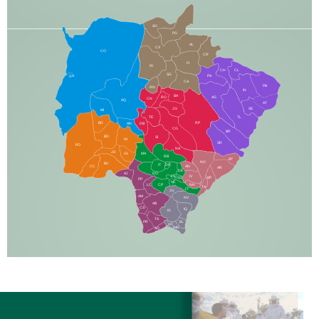
SO
PG
AL
CX
CO
CR
FI
RI
CH
CL
SG
LA
PA
CA
PB
RN
IN
BA
RO
AG
CN
AQ
AT
JG
SE
MI
TE
TL
BD
RP
AN
DB
CG
BR
BO
SI
NI
SR
PO
NA
JD
GL
MA
RB
BT
NO
BV
IT
DR
CC
AN
AR
DE
AJ
DO
FS
IV
GD
BP
PP
VC
NH
LC
CP
TA
JT
JU
AM
NV
AB
CS
IQ
IG
TA
PR
EL
JP
MN
SQ