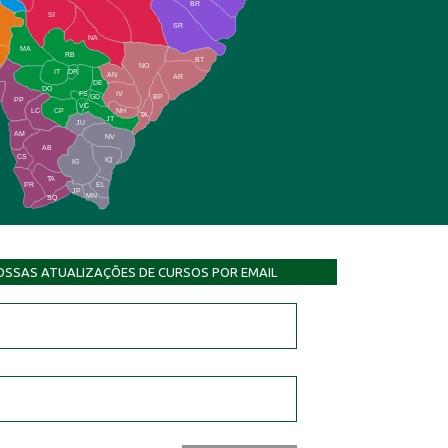
BR
SI
SR
NA
MA
RB
BT
NO
IT
DR
AN
AR
DE
DO
FS
IV
GD
BP
PP
VC
NH
LC
CP
TA
JT
JU
AM
NV
AB
CS
IQ
IG
TA
PR
EL
JP
MN
SQ
OSSAS ATUALIZAÇÕES DE CURSOS POR EMAIL