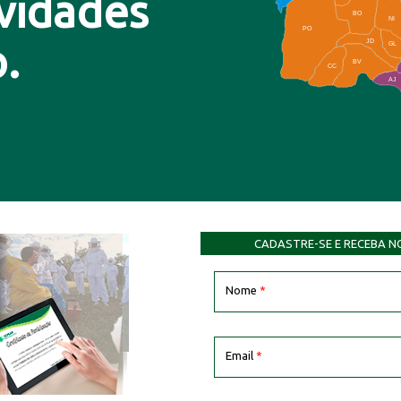
ovidades
BO
NI
PO
.
JD
GL
BV
CC
AJ
CADASTRE-SE E RECEBA N
Nome
*
Email
*