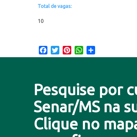
Total de vagas:
10
Facebook
Twitter
Pinterest
WhatsApp
Share
Pesquise por c
Senar/MS na su
Clique no map