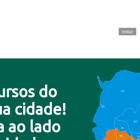
Voltar
ursos do
CO
a cidade!
LA
a ao lado
AQ
MI
BD
A