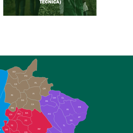
SO
PG
AL
CX
CR
FI
RI
CH
CL
SG
PA
CA
PB
RN
IN
BA
RO
AG
CN
AT
JG
SE
TE
TL
RP
N
DB
CG