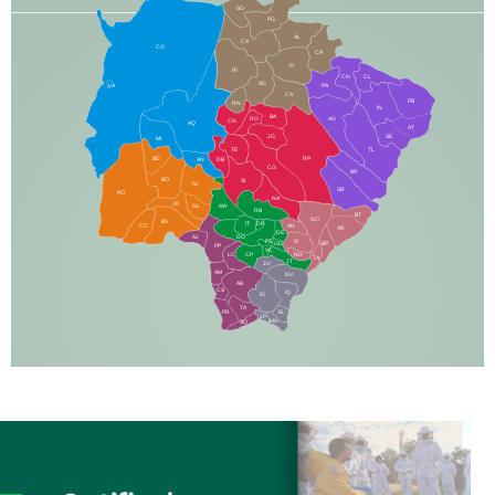
SO
PG
AL
CX
CO
CR
FI
RI
CH
CL
SG
LA
PA
CA
PB
RN
IN
BA
RO
AG
CN
AQ
AT
JG
SE
MI
TE
TL
BD
RP
AN
DB
CG
BR
BO
SI
NI
SR
PO
NA
JD
GL
MA
RB
BT
NO
BV
IT
DR
CC
AN
AR
DE
AJ
DO
FS
IV
GD
BP
PP
VC
NH
LC
CP
TA
JT
JU
AM
NV
AB
CS
IQ
IG
TA
PR
EL
JP
MN
SQ