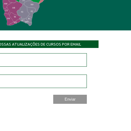
JU
AM
NV
AB
CS
IQ
IG
TA
PR
EL
JP
MN
SQ
OSSAS ATUALIZAÇÕES DE CURSOS POR EMAIL