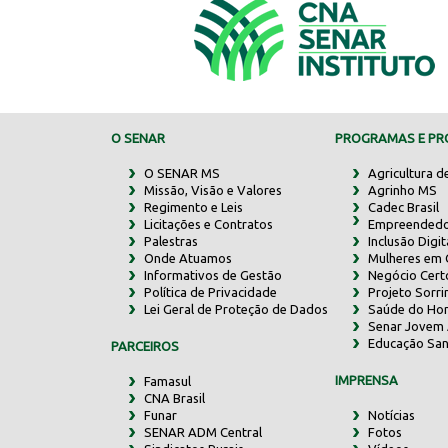
O SENAR
PROGRAMAS E PRO
O SENAR MS
Agricultura d
Missão, Visão e Valores
Agrinho MS
Regimento e Leis
Cadec Brasil
Licitações e Contratos
Empreendedo
Palestras
Inclusão Digit
Onde Atuamos
Mulheres em
Informativos de Gestão
Negócio Cert
Política de Privacidade
Projeto Sorr
Lei Geral de Proteção de Dados
Saúde do Ho
Senar Jovem 
Educação San
PARCEIROS
IMPRENSA
Famasul
CNA Brasil
Funar
Notícias
SENAR ADM Central
Fotos