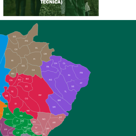
SO
PG
AL
CX
CR
FI
RI
CH
CL
SG
PA
CA
PB
RN
IN
BA
RO
AG
CN
AT
JG
SE
TE
TL
RP
N
DB
CG
BR
SI
SR
NA
MA
RB
BT
NO
IT
DR
AN
AR
DE
DO
FS
IV
GD
BP
PP
VC
NH
LC
CP
TA
JT