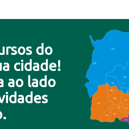
ursos do
CO
a cidade!
LA
a ao lado
AQ
MI
BD
A
ovidades
BO
NI
PO
.
JD
GL
BV
CC
AJ