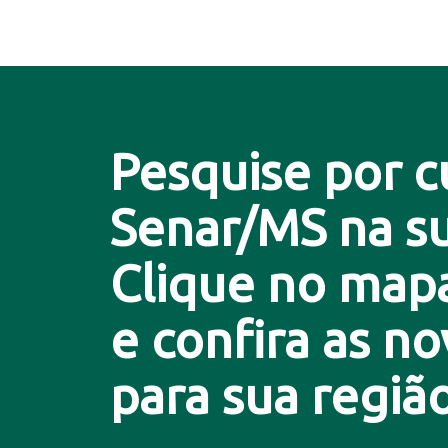
Pesquise por c
Senar/MS na su
Clique no map
e confira as n
para sua região