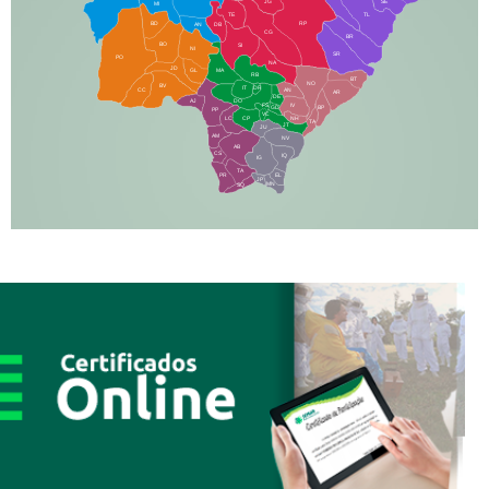
JG
SE
MI
TE
TL
BD
RP
AN
DB
CG
BR
BO
SI
NI
SR
PO
NA
JD
GL
MA
RB
BT
NO
BV
IT
DR
CC
AN
AR
DE
AJ
DO
FS
IV
GD
BP
PP
VC
NH
LC
CP
TA
JT
JU
AM
NV
AB
CS
IQ
IG
TA
PR
EL
JP
MN
SQ