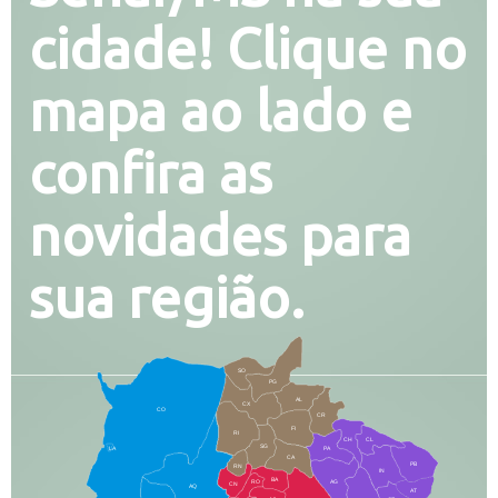
cidade! Clique no
mapa ao lado e
confira as
novidades para
sua região.
SO
PG
AL
CX
CO
CR
FI
RI
CH
CL
SG
LA
PA
CA
PB
RN
IN
BA
RO
AG
CN
AQ
AT