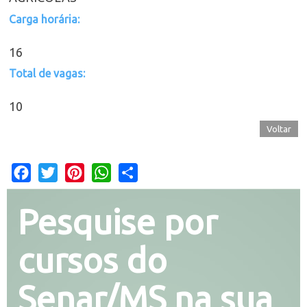
Carga horária:
16
Total de vagas:
10
Voltar
Facebook
Twitter
Pinterest
WhatsApp
Share
Pesquise por
cursos do
Senar/MS na sua