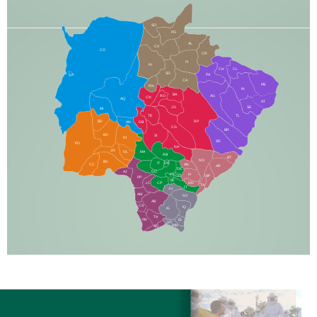
SO
PG
AL
CX
CO
CR
FI
RI
CH
CL
SG
LA
PA
CA
PB
RN
IN
BA
RO
AG
CN
AQ
AT
JG
SE
MI
TE
TL
BD
RP
AN
DB
CG
BR
BO
SI
NI
SR
PO
NA
JD
GL
MA
RB
BT
NO
BV
IT
DR
CC
AN
AR
DE
AJ
DO
FS
IV
GD
BP
PP
VC
NH
LC
CP
TA
JT
JU
AM
NV
AB
CS
IQ
IG
TA
PR
EL
JP
MN
SQ