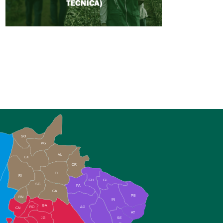
SO
PG
AL
CX
CR
FI
RI
CH
CL
SG
PA
CA
PB
RN
IN
BA
RO
AG
CN
AT
JG
SE