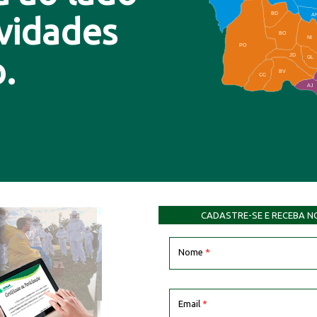
BD
A
ovidades
BO
NI
PO
.
JD
GL
BV
CC
AJ
CADASTRE-SE E RECEBA N
Nome
*
Email
*