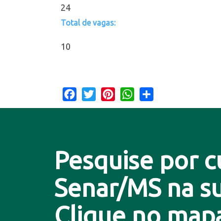
24
Total de vagas:
10
Facebook
Twitter
Pinterest
WhatsApp
Share
Pesquise por c
Senar/MS na su
Clique no map