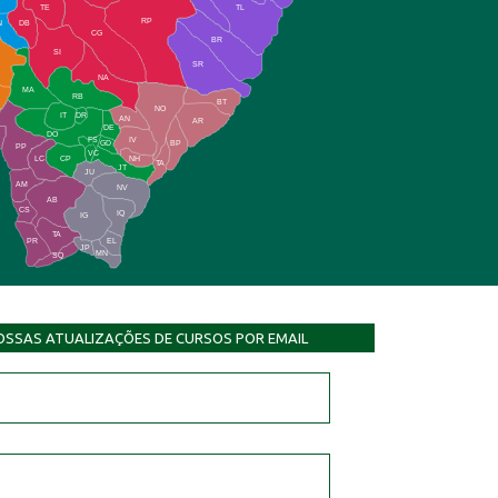
TE
TL
RP
N
DB
CG
BR
SI
SR
NA
MA
RB
BT
NO
IT
DR
AN
AR
DE
DO
FS
IV
GD
BP
PP
VC
NH
LC
CP
TA
JT
JU
AM
NV
AB
CS
IQ
IG
TA
PR
EL
JP
MN
SQ
OSSAS ATUALIZAÇÕES DE CURSOS POR EMAIL