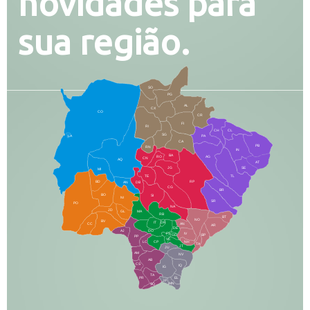
novidades para
sua região.
SO
PG
AL
CX
CO
CR
FI
RI
CH
CL
SG
LA
PA
CA
PB
RN
IN
BA
RO
AG
CN
AQ
AT
JG
SE
MI
TE
TL
BD
RP
AN
DB
CG
BR
BO
SI
NI
SR
PO
NA
JD
GL
MA
RB
BT
NO
BV
IT
DR
CC
AN
AR
DE
AJ
DO
FS
IV
GD
BP
PP
VC
NH
LC
CP
TA
JT
JU
AM
NV
AB
CS
IQ
IG
TA
PR
EL
JP
MN
SQ