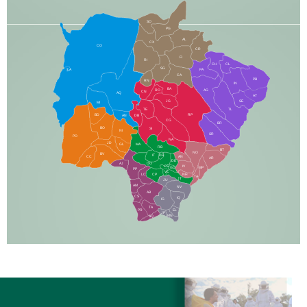
SO
PG
AL
CX
CO
CR
FI
RI
CH
CL
SG
LA
PA
CA
PB
RN
IN
BA
RO
AG
CN
AQ
AT
JG
SE
MI
TE
TL
BD
RP
AN
DB
CG
BR
BO
SI
NI
SR
PO
NA
JD
GL
MA
RB
BT
NO
BV
IT
DR
CC
AN
AR
DE
AJ
DO
FS
IV
GD
BP
PP
VC
NH
LC
CP
TA
JT
JU
AM
NV
AB
CS
IQ
IG
TA
PR
EL
JP
MN
SQ