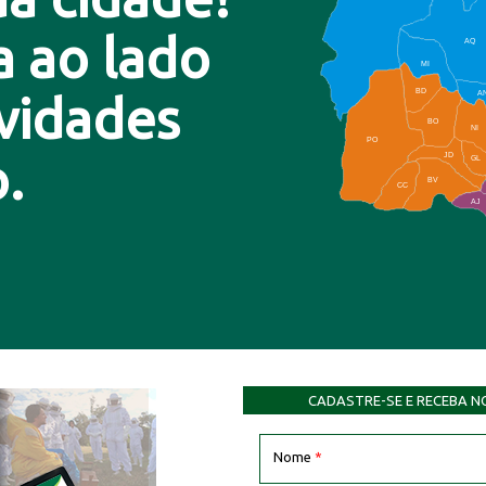
a ao lado
AQ
MI
BD
A
ovidades
BO
NI
PO
.
JD
GL
BV
CC
AJ
CADASTRE-SE E RECEBA N
Nome
*