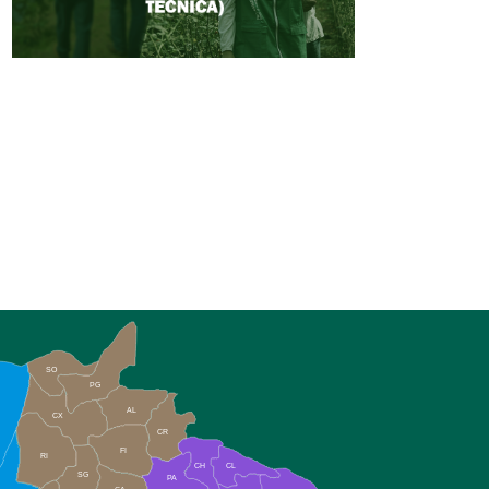
SO
PG
AL
CX
CR
FI
RI
CH
CL
SG
PA