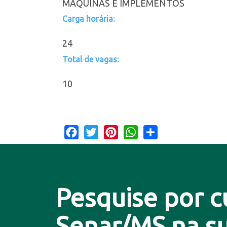
MÁQUINAS E IMPLEMENTOS
Carga horária:
24
Total de vagas:
10
Facebook
Twitter
Pinterest
WhatsApp
Share
Pesquise por c
Senar/MS na su