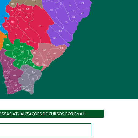
CA
PB
RN
IN
BA
RO
AG
CN
AT
JG
SE
TE
TL
RP
N
DB
CG
BR
SI
SR
NA
MA
RB
BT
NO
IT
DR
AN
AR
DE
DO
FS
IV
GD
BP
PP
VC
NH
LC
CP
TA
JT
JU
AM
NV
AB
CS
IQ
IG
TA
PR
EL
JP
MN
SQ
OSSAS ATUALIZAÇÕES DE CURSOS POR EMAIL