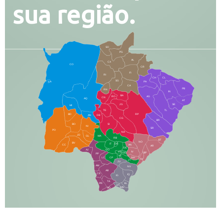
sua região.
SO
PG
AL
CX
CO
CR
FI
RI
CH
CL
SG
LA
PA
CA
PB
RN
IN
BA
RO
AG
CN
AQ
AT
JG
SE
MI
TE
TL
BD
RP
AN
DB
CG
BR
BO
SI
NI
SR
PO
NA
JD
GL
MA
RB
BT
NO
BV
IT
DR
CC
AN
AR
DE
AJ
DO
FS
IV
GD
BP
PP
VC
NH
LC
CP
TA
JT
JU
AM
NV
AB
CS
IQ
IG
TA
PR
EL
JP
MN
SQ