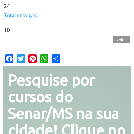
24
Total de vagas:
10
Voltar
Facebook
Twitter
Pinterest
WhatsApp
Share
Pesquise por
cursos do
Senar/MS na sua
cidade! Clique no