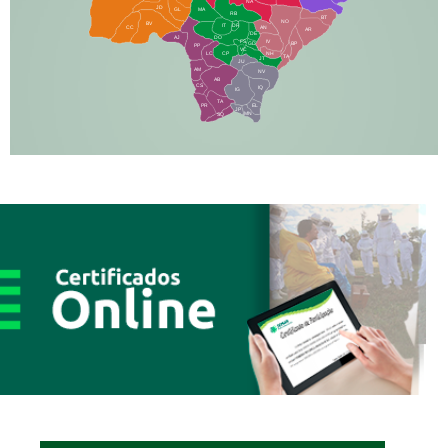
NA
JD
GL
MA
RB
BT
NO
BV
IT
DR
CC
AN
AR
DE
AJ
DO
FS
IV
GD
BP
PP
VC
NH
LC
CP
TA
JT
JU
AM
NV
AB
CS
IQ
IG
TA
PR
EL
JP
MN
SQ