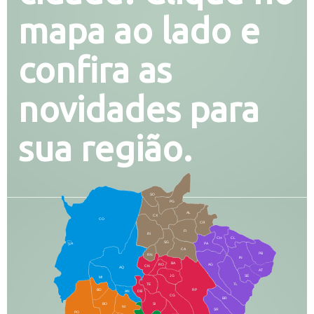
mapa ao lado e
confira as
novidades para
sua região.
SO
PG
AL
CX
CO
CR
FI
RI
CH
CL
SG
LA
PA
CA
PB
RN
IN
BA
RO
AG
CN
AQ
AT
JG
SE
MI
TE
TL
BD
RP
AN
DB
CG
BR
BO
SI
NI
SR
PO