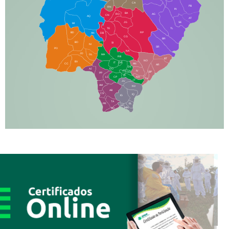
CA
PB
RN
IN
BA
RO
AG
CN
AQ
AT
JG
SE
MI
TE
TL
BD
RP
AN
DB
CG
BR
BO
SI
NI
SR
PO
NA
JD
GL
MA
RB
BT
NO
BV
IT
DR
CC
AN
AR
DE
AJ
DO
FS
IV
GD
BP
PP
VC
NH
LC
CP
TA
JT
JU
AM
NV
AB
CS
IQ
IG
TA
PR
EL
JP
MN
SQ