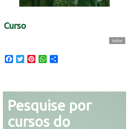
Curso
Voltar
Facebook
Twitter
Pinterest
WhatsApp
Share
Pesquise por
cursos do