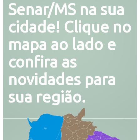
Senar/MS na sua
cidade! Clique no
mapa ao lado e
confira as
novidades para
sua região.
SO
PG
AL
CX
CO
CR
FI
RI
CH
CL
SG
LA
PA