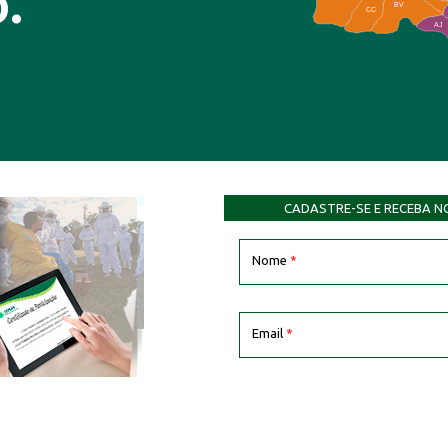
.
BV
CC
AJ
CADASTRE-SE E RECEBA N
Nome
*
Email
*