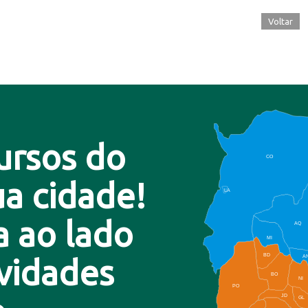
Voltar
ursos do
CO
a cidade!
LA
a ao lado
AQ
MI
BD
A
ovidades
BO
NI
PO
JD
GL