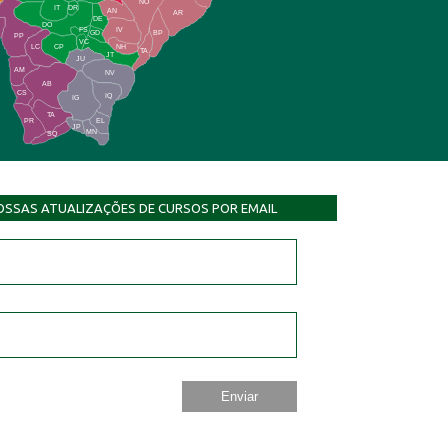
NO
IT
DR
AN
AR
DE
DO
FS
IV
GD
BP
PP
VC
NH
LC
CP
TA
JT
JU
AM
NV
AB
CS
IQ
IG
TA
PR
EL
JP
MN
SQ
OSSAS ATUALIZAÇÕES DE CURSOS POR EMAIL