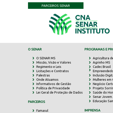
PARCEIROS SENAR
O SENAR
PROGRAMAS E PRO
O SENAR MS
Agricultura d
Missão, Visão e Valores
Agrinho MS
Regimento e Leis
Cadec Brasil
Licitações e Contratos
Empreendedo
Palestras
Inclusão Digit
Onde Atuamos
Mulheres em
Informativos de Gestão
Negócio Cert
Política de Privacidade
Projeto Sorr
Lei Geral de Proteção de Dados
Saúde do Ho
Senar Jovem 
Educação San
PARCEIROS
IMPRENSA
Famasul