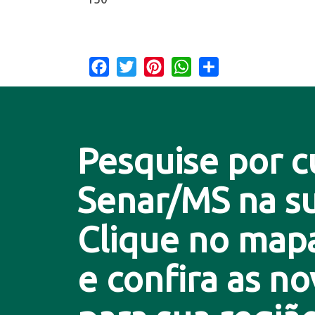
Facebook
Twitter
Pinterest
WhatsApp
Share
Pesquise por c
Senar/MS na su
Clique no map
e confira as n