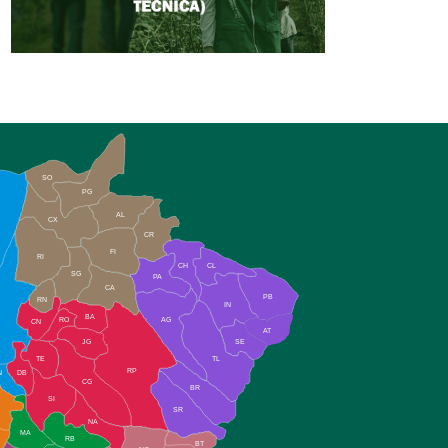
SO
PG
AL
CX
CR
FI
RI
CH
CL
SG
PA
CA
PB
RN
IN
BA
RO
AG
CN
AT
JG
SE
TE
TL
RP
N
DB
CG
BR
SI
SR
NA
MA
RB
BT