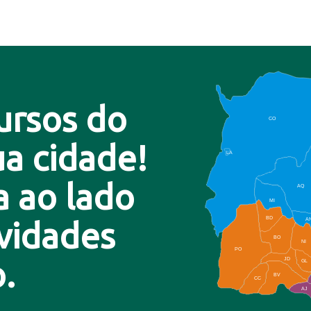
ursos do
CO
a cidade!
LA
a ao lado
AQ
MI
BD
A
ovidades
BO
NI
PO
.
JD
GL
BV
CC
AJ