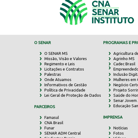
O SENAR
PROGRAMAS E PRO
O SENAR MS
Agricultura d
Missão, Visão e Valores
Agrinho MS
Regimento e Leis
Cadec Brasil
Licitações e Contratos
Empreendedo
Palestras
Inclusão Digit
Onde Atuamos
Mulheres em
Informativos de Gestão
Negócio Cert
Política de Privacidade
Projeto Sorr
Lei Geral de Proteção de Dados
Saúde do Ho
Senar Jovem 
Educação San
PARCEIROS
IMPRENSA
Famasul
CNA Brasil
Funar
Notícias
SENAR ADM Central
Fotos