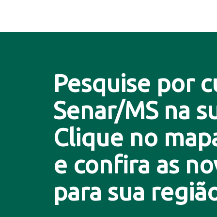
Pesquise por c
Senar/MS na su
Clique no map
e confira as n
para sua região