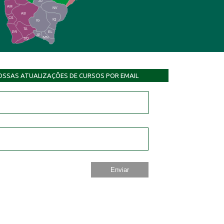
JU
AM
NV
AB
CS
IQ
IG
TA
PR
EL
JP
MN
SQ
OSSAS ATUALIZAÇÕES DE CURSOS POR EMAIL