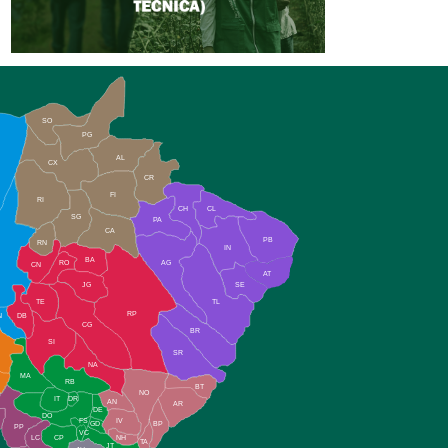
SO
PG
AL
CX
CR
FI
RI
CH
CL
SG
PA
CA
PB
RN
IN
BA
RO
AG
CN
AT
JG
SE
TE
TL
RP
N
DB
CG
BR
SI
SR
NA
MA
RB
BT
NO
IT
DR
AN
AR
DE
DO
FS
IV
GD
BP
PP
VC
NH
LC
CP
TA
JT