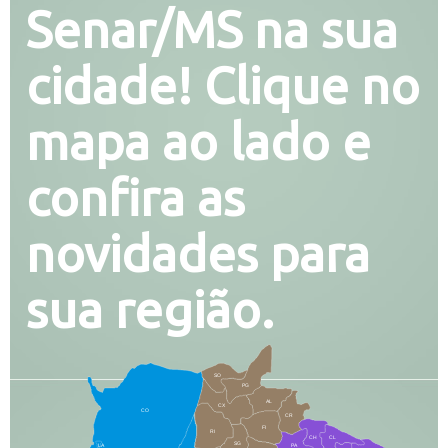
Senar/MS na sua
cidade! Clique no
mapa ao lado e
confira as
novidades para
sua região.
SO
PG
AL
CX
CO
CR
FI
RI
CH
CL
SG
LA
PA