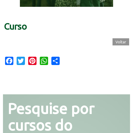
Curso
Voltar
Facebook
Twitter
Pinterest
WhatsApp
Share
Pesquise por
cursos do