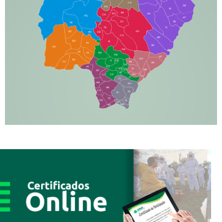
CA
PB
RN
IN
BA
RO
AG
CN
AQ
AT
JG
SE
MI
TE
TL
BD
RP
AN
DB
CG
BR
BO
SI
NI
SR
PO
NA
JD
GL
MA
RB
BT
NO
BV
IT
DR
CC
AN
AR
DE
AJ
DO
FS
IV
GD
BP
PP
VC
NH
LC
CP
TA
JT
JU
AM
NV
AB
CS
IQ
IG
TA
PR
EL
JP
MN
SQ