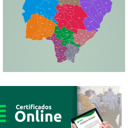
CA
PB
RN
IN
BA
RO
AG
CN
AQ
AT
JG
SE
MI
TE
TL
BD
RP
AN
DB
CG
BR
BO
SI
NI
SR
PO
NA
JD
GL
MA
RB
BT
NO
BV
IT
DR
CC
AN
AR
DE
AJ
DO
FS
IV
GD
BP
PP
VC
NH
LC
CP
TA
JT
JU
AM
NV
AB
CS
IQ
IG
TA
PR
EL
JP
MN
SQ