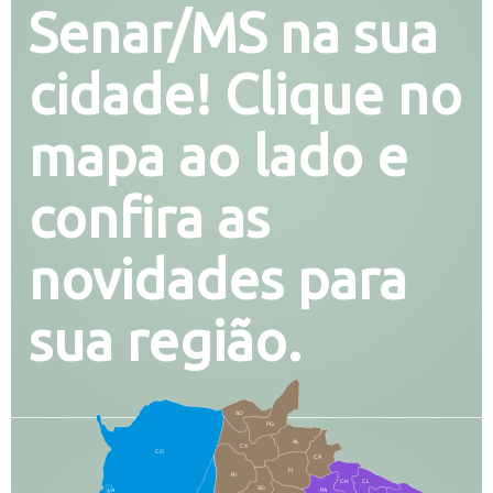
Senar/MS na sua
cidade! Clique no
mapa ao lado e
confira as
novidades para
sua região.
SO
PG
AL
CX
CO
CR
FI
RI
CH
CL
SG
LA
PA