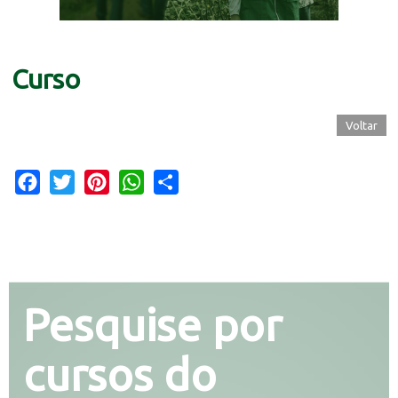
Curso
Voltar
Facebook
Twitter
Pinterest
WhatsApp
Share
Pesquise por
cursos do