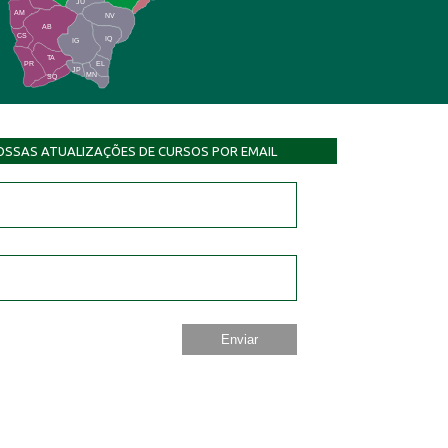
JU
AM
NV
AB
CS
IQ
IG
TA
PR
EL
JP
MN
SQ
OSSAS ATUALIZAÇÕES DE CURSOS POR EMAIL