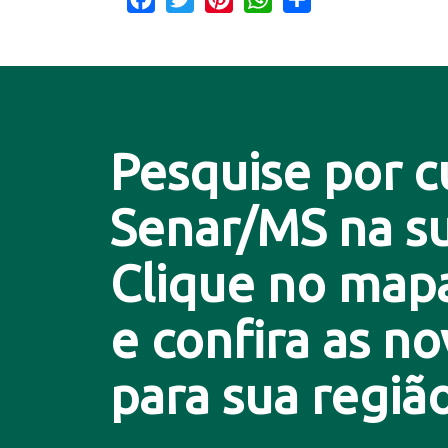
Pesquise por c
Senar/MS na su
Clique no map
e confira as n
para sua região