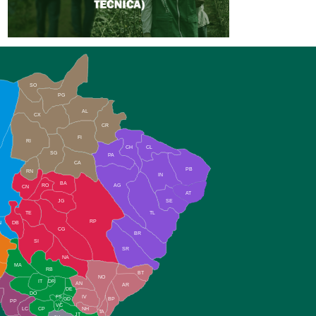
SO
PG
AL
CX
CR
FI
RI
CH
CL
SG
PA
CA
PB
RN
IN
BA
RO
AG
CN
AT
JG
SE
TE
TL
RP
N
DB
CG
BR
SI
SR
NA
MA
RB
BT
NO
IT
DR
AN
AR
DE
DO
FS
IV
GD
BP
PP
VC
NH
LC
CP
TA
JT