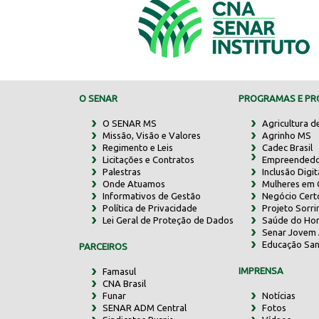
O SENAR
PROGRAMAS E PRO
O SENAR MS
Agricultura d
Missão, Visão e Valores
Agrinho MS
Regimento e Leis
Cadec Brasil
Licitações e Contratos
Empreendedo
Palestras
Inclusão Digit
Onde Atuamos
Mulheres em
Informativos de Gestão
Negócio Cert
Política de Privacidade
Projeto Sorr
Lei Geral de Proteção de Dados
Saúde do Ho
Senar Jovem 
Educação San
PARCEIROS
IMPRENSA
Famasul
CNA Brasil
Funar
Notícias
SENAR ADM Central
Fotos