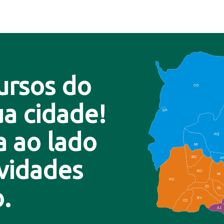
ursos do
CO
a cidade!
LA
a ao lado
AQ
MI
BD
A
ovidades
BO
NI
PO
.
JD
GL
BV
CC
AJ