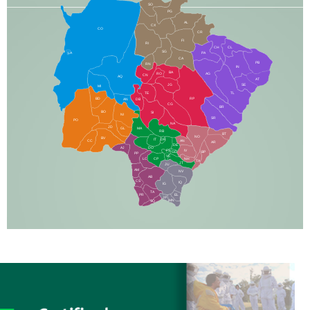
SO
PG
AL
CX
CO
CR
FI
RI
CH
CL
SG
LA
PA
CA
PB
RN
IN
BA
RO
AG
CN
AQ
AT
JG
SE
MI
TE
TL
BD
RP
AN
DB
CG
BR
BO
SI
NI
SR
PO
NA
JD
GL
MA
RB
BT
NO
BV
IT
DR
CC
AN
AR
DE
AJ
DO
FS
IV
GD
BP
PP
VC
NH
LC
CP
TA
JT
JU
AM
NV
AB
CS
IQ
IG
TA
PR
EL
JP
MN
SQ