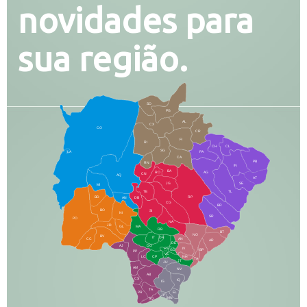
novidades para
sua região.
SO
PG
AL
CX
CO
CR
FI
RI
CH
CL
SG
LA
PA
CA
PB
RN
IN
BA
RO
AG
CN
AQ
AT
JG
SE
MI
TE
TL
BD
RP
AN
DB
CG
BR
BO
SI
NI
SR
PO
NA
JD
GL
MA
RB
BT
NO
BV
IT
DR
CC
AN
AR
DE
AJ
DO
FS
IV
GD
BP
PP
VC
NH
LC
CP
TA
JT
JU
AM
NV
AB
CS
IQ
IG
TA
PR
EL
JP
MN
SQ