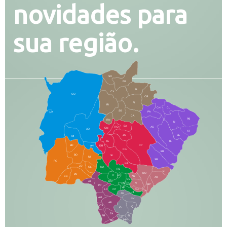
novidades para
sua região.
SO
PG
AL
CX
CO
CR
FI
RI
CH
CL
SG
LA
PA
CA
PB
RN
IN
BA
RO
AG
CN
AQ
AT
JG
SE
MI
TE
TL
BD
RP
AN
DB
CG
BR
BO
SI
NI
SR
PO
NA
JD
GL
MA
RB
BT
NO
BV
IT
DR
CC
AN
AR
DE
AJ
DO
FS
IV
GD
BP
PP
VC
NH
LC
CP
TA
JT
JU
AM
NV
AB
CS
IQ
IG
TA
PR
EL
JP
MN
SQ