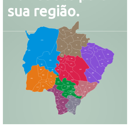
sua região.
SO
PG
AL
CX
CO
CR
FI
RI
CH
CL
SG
LA
PA
CA
PB
RN
IN
BA
RO
AG
CN
AQ
AT
JG
SE
MI
TE
TL
BD
RP
AN
DB
CG
BR
BO
SI
NI
SR
PO
NA
JD
GL
MA
RB
BT
NO
BV
IT
DR
CC
AN
AR
DE
AJ
DO
FS
IV
GD
BP
PP
VC
NH
LC
CP
TA
JT
JU
AM
NV
AB
CS
IQ
IG
TA
PR
EL
JP
MN
SQ