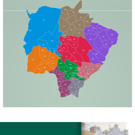
SO
PG
AL
CX
CO
CR
FI
RI
CH
CL
SG
LA
PA
CA
PB
RN
IN
BA
RO
AG
CN
AQ
AT
JG
SE
MI
TE
TL
BD
RP
AN
DB
CG
BR
BO
SI
NI
SR
PO
NA
JD
GL
MA
RB
BT
NO
BV
IT
DR
CC
AN
AR
DE
AJ
DO
FS
IV
GD
BP
PP
VC
NH
LC
CP
TA
JT
JU
AM
NV
AB
CS
IQ
IG
TA
PR
EL
JP
MN
SQ