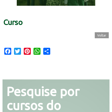
Curso
Voltar
Facebook
Twitter
Pinterest
WhatsApp
Share
Pesquise por
cursos do