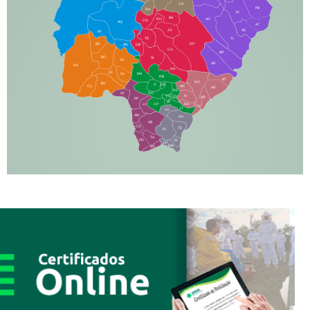
CA
PB
RN
IN
BA
RO
AG
CN
AQ
AT
JG
SE
MI
TE
TL
BD
RP
AN
DB
CG
BR
BO
SI
NI
SR
PO
NA
JD
GL
MA
RB
BT
NO
BV
IT
DR
CC
AN
AR
DE
AJ
DO
FS
IV
GD
BP
PP
VC
NH
LC
CP
TA
JT
JU
AM
NV
AB
CS
IQ
IG
TA
PR
EL
JP
MN
SQ