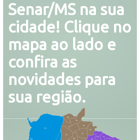
Senar/MS na sua
cidade! Clique no
mapa ao lado e
confira as
novidades para
sua região.
SO
PG
AL
CX
CO
CR
FI
RI
CH
CL
SG
LA
PA