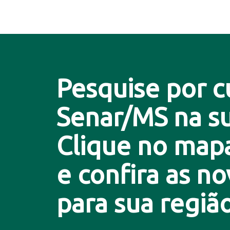
Pesquise por c
Senar/MS na su
Clique no map
e confira as n
para sua região