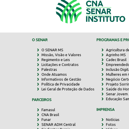
O SENAR
PROGRAMAS E PRO
O SENAR MS
Agricultura d
Missão, Visão e Valores
Agrinho MS
Regimento e Leis
Cadec Brasil
Licitações e Contratos
Empreendedo
Palestras
Inclusão Digit
Onde Atuamos
Mulheres em
Informativos de Gestão
Negócio Cert
Política de Privacidade
Projeto Sorr
Lei Geral de Proteção de Dados
Saúde do Ho
Senar Jovem 
Educação San
PARCEIROS
IMPRENSA
Famasul
CNA Brasil
Funar
Notícias
SENAR ADM Central
Fotos