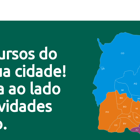
ursos do
CO
a cidade!
LA
a ao lado
AQ
MI
BD
A
ovidades
BO
NI
PO
.
JD
GL
BV
CC
AJ