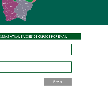
JU
AM
NV
AB
CS
IQ
IG
TA
PR
EL
JP
MN
SQ
OSSAS ATUALIZAÇÕES DE CURSOS POR EMAIL