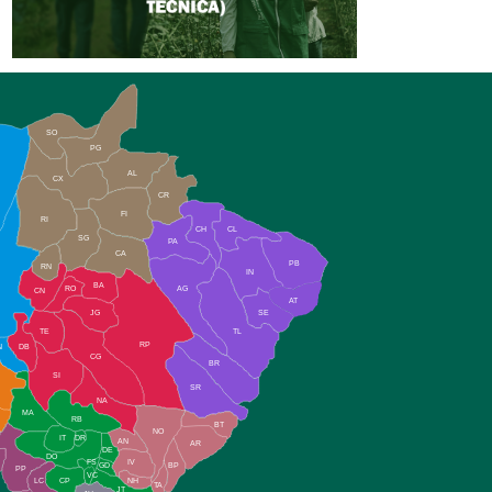
SO
PG
AL
CX
CR
FI
RI
CH
CL
SG
PA
CA
PB
RN
IN
BA
RO
AG
CN
AT
JG
SE
TE
TL
RP
N
DB
CG
BR
SI
SR
NA
MA
RB
BT
NO
IT
DR
AN
AR
DE
DO
FS
IV
GD
BP
PP
VC
NH
LC
CP
TA
JT