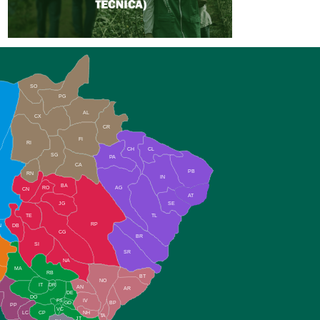
SO
PG
AL
CX
CR
FI
RI
CH
CL
SG
PA
CA
PB
RN
IN
BA
RO
AG
CN
AT
JG
SE
TE
TL
RP
N
DB
CG
BR
SI
SR
NA
MA
RB
BT
NO
IT
DR
AN
AR
DE
DO
FS
IV
GD
BP
PP
VC
NH
LC
CP
TA
JT