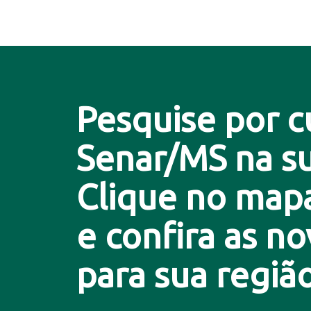
Pesquise por c
Senar/MS na su
Clique no map
e confira as n
para sua região