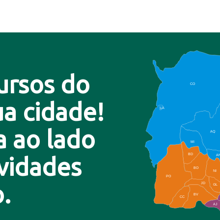
ursos do
CO
a cidade!
LA
a ao lado
AQ
MI
BD
A
ovidades
BO
NI
PO
.
JD
GL
BV
CC
AJ