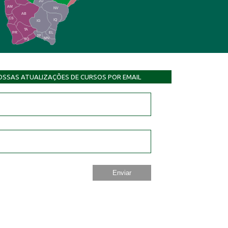
JU
AM
NV
AB
CS
IQ
IG
TA
PR
EL
JP
MN
SQ
OSSAS ATUALIZAÇÕES DE CURSOS POR EMAIL