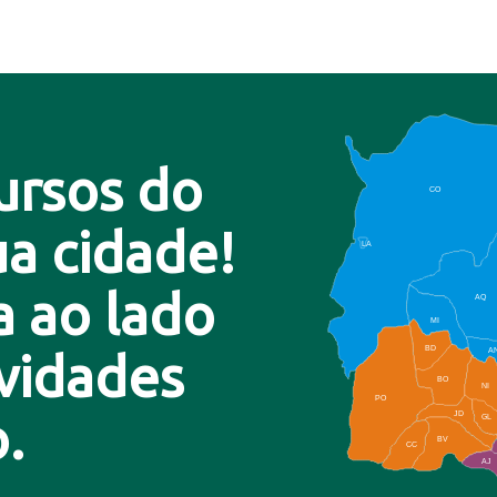
ursos do
CO
a cidade!
LA
a ao lado
AQ
MI
BD
A
ovidades
BO
NI
PO
.
JD
GL
BV
CC
AJ