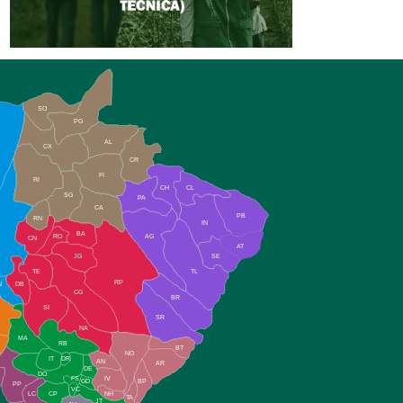
SO
PG
AL
CX
CR
FI
RI
CH
CL
SG
PA
CA
PB
RN
IN
BA
RO
AG
CN
AT
JG
SE
TE
TL
RP
N
DB
CG
BR
SI
SR
NA
MA
RB
BT
NO
IT
DR
AN
AR
DE
DO
FS
IV
GD
BP
PP
VC
NH
LC
CP
TA
JT