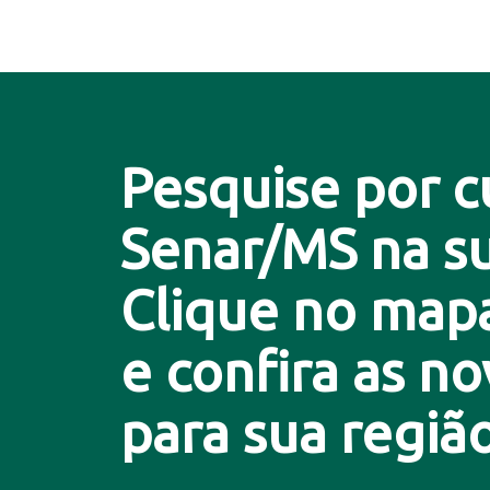
Pesquise por c
Senar/MS na su
Clique no map
e confira as n
para sua região