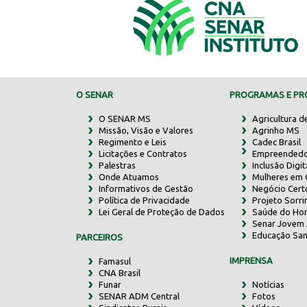
O SENAR
PROGRAMAS E PRO
O SENAR MS
Agricultura d
Missão, Visão e Valores
Agrinho MS
Regimento e Leis
Cadec Brasil
Licitações e Contratos
Empreendedo
Palestras
Inclusão Digit
Onde Atuamos
Mulheres em
Informativos de Gestão
Negócio Cert
Política de Privacidade
Projeto Sorr
Lei Geral de Proteção de Dados
Saúde do Ho
Senar Jovem 
Educação San
PARCEIROS
IMPRENSA
Famasul
CNA Brasil
Funar
Notícias
SENAR ADM Central
Fotos