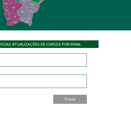
JU
AM
NV
AB
CS
IQ
IG
TA
PR
EL
JP
MN
SQ
OSSAS ATUALIZAÇÕES DE CURSOS POR EMAIL