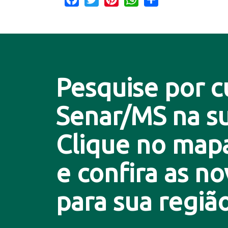
Pesquise por c
Senar/MS na su
Clique no map
e confira as n
para sua região