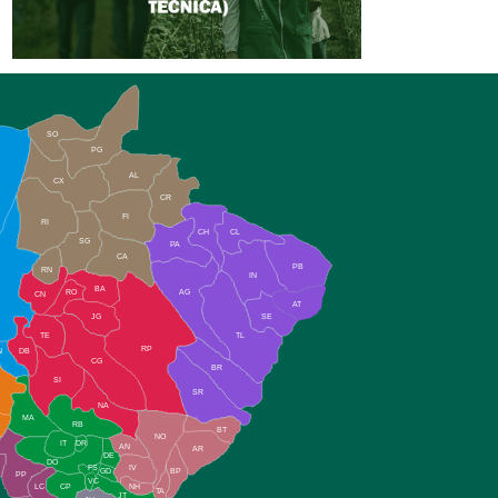
SO
PG
AL
CX
CR
FI
RI
CH
CL
SG
PA
CA
PB
RN
IN
BA
RO
AG
CN
AT
JG
SE
TE
TL
RP
N
DB
CG
BR
SI
SR
NA
MA
RB
BT
NO
IT
DR
AN
AR
DE
DO
FS
IV
GD
BP
PP
VC
NH
LC
CP
TA
JT