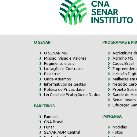
O SENAR
PROGRAMAS E PRO
O SENAR MS
Agricultura d
Missão, Visão e Valores
Agrinho MS
Regimento e Leis
Cadec Brasil
Licitações e Contratos
Empreendedo
Palestras
Inclusão Digit
Onde Atuamos
Mulheres em
Informativos de Gestão
Negócio Cert
Política de Privacidade
Projeto Sorr
Lei Geral de Proteção de Dados
Saúde do Ho
Senar Jovem 
Educação San
PARCEIROS
IMPRENSA
Famasul
CNA Brasil
Funar
Notícias
SENAR ADM Central
Fotos