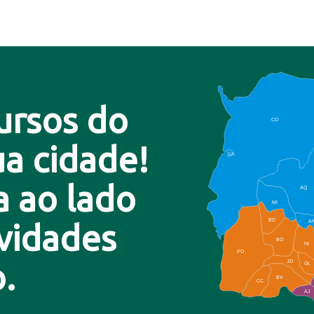
ursos do
CO
a cidade!
LA
a ao lado
AQ
MI
BD
A
ovidades
BO
NI
PO
.
JD
GL
BV
CC
AJ