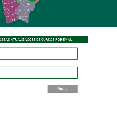
JU
AM
NV
AB
CS
IQ
IG
TA
PR
EL
JP
MN
SQ
OSSAS ATUALIZAÇÕES DE CURSOS POR EMAIL