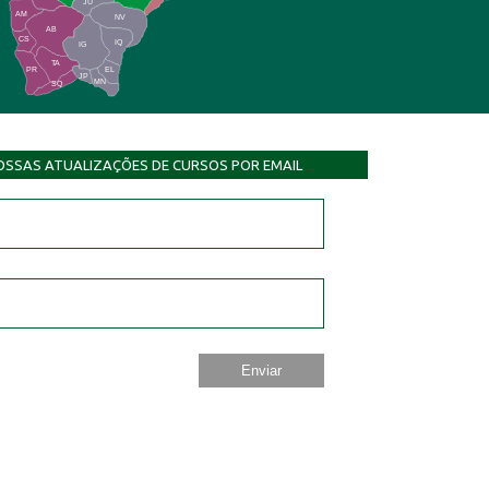
JU
AM
NV
AB
CS
IQ
IG
TA
PR
EL
JP
MN
SQ
OSSAS ATUALIZAÇÕES DE CURSOS POR EMAIL