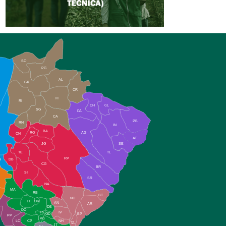
SO
PG
AL
CX
CR
FI
RI
CH
CL
SG
PA
CA
PB
RN
IN
BA
RO
AG
CN
AT
JG
SE
TE
TL
RP
N
DB
CG
BR
SI
SR
NA
MA
RB
BT
NO
IT
DR
AN
AR
DE
DO
FS
IV
GD
BP
PP
VC
NH
LC
CP
TA
JT