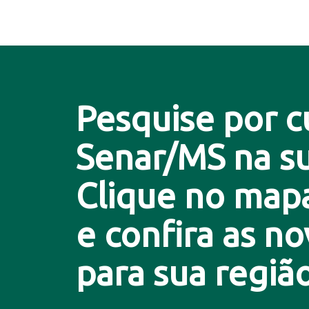
Pesquise por c
Senar/MS na su
Clique no map
e confira as n
para sua região