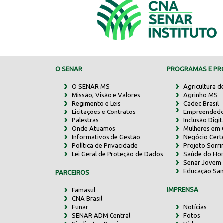
O SENAR
PROGRAMAS E PRO
O SENAR MS
Agricultura d
Missão, Visão e Valores
Agrinho MS
Regimento e Leis
Cadec Brasil
Licitações e Contratos
Empreendedo
Palestras
Inclusão Digit
Onde Atuamos
Mulheres em
Informativos de Gestão
Negócio Cert
Política de Privacidade
Projeto Sorr
Lei Geral de Proteção de Dados
Saúde do Ho
Senar Jovem 
Educação San
PARCEIROS
IMPRENSA
Famasul
CNA Brasil
Funar
Notícias
SENAR ADM Central
Fotos