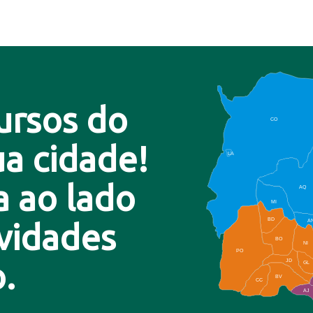
ursos do
CO
a cidade!
LA
a ao lado
AQ
MI
BD
A
ovidades
BO
NI
PO
.
JD
GL
BV
CC
AJ