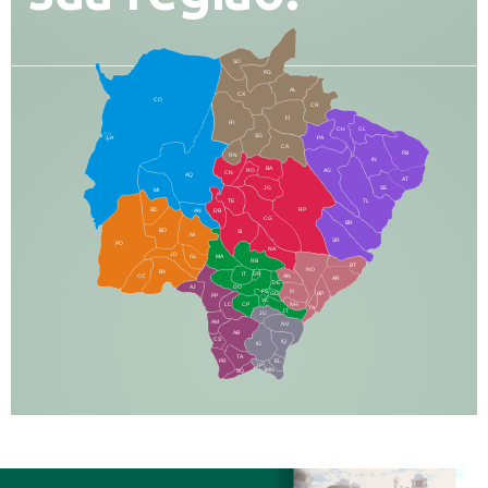
SO
PG
AL
CX
CO
CR
FI
RI
CH
CL
SG
LA
PA
CA
PB
RN
IN
BA
RO
AG
CN
AQ
AT
JG
SE
MI
TE
TL
BD
RP
AN
DB
CG
BR
BO
SI
NI
SR
PO
NA
JD
GL
MA
RB
BT
NO
BV
IT
DR
CC
AN
AR
DE
AJ
DO
FS
IV
GD
BP
PP
VC
NH
LC
CP
TA
JT
JU
AM
NV
AB
CS
IQ
IG
TA
PR
EL
JP
MN
SQ