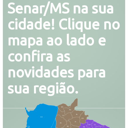
Senar/MS na sua
cidade! Clique no
mapa ao lado e
confira as
novidades para
sua região.
SO
PG
AL
CX
CO
CR
FI
RI
CH
CL
SG
LA
PA