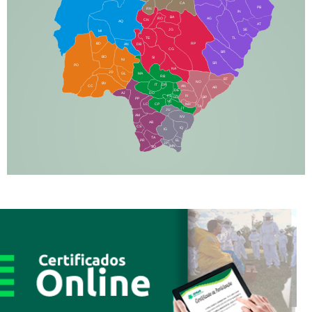
CA
PB
RN
IN
BA
RO
AG
CN
AQ
AT
JG
SE
MI
TE
TL
BD
RP
AN
DB
CG
BR
BO
SI
NI
SR
PO
NA
JD
GL
MA
RB
BT
NO
BV
IT
DR
CC
AN
AR
DE
AJ
DO
FS
IV
GD
BP
PP
VC
NH
LC
CP
TA
JT
JU
AM
NV
AB
CS
IQ
IG
TA
PR
EL
JP
MN
SQ