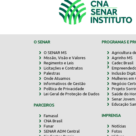
O SENAR
PROGRAMAS E PRO
O SENAR MS
Agricultura d
Missão, Visão e Valores
Agrinho MS
Regimento e Leis
Cadec Brasil
Licitações e Contratos
Empreendedo
Palestras
Inclusão Digit
Onde Atuamos
Mulheres em
Informativos de Gestão
Negócio Cert
Política de Privacidade
Projeto Sorr
Lei Geral de Proteção de Dados
Saúde do Ho
Senar Jovem 
Educação San
PARCEIROS
IMPRENSA
Famasul
CNA Brasil
Funar
Notícias
SENAR ADM Central
Fotos