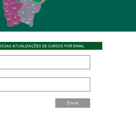
JU
AM
NV
AB
CS
IQ
IG
TA
PR
EL
JP
MN
SQ
OSSAS ATUALIZAÇÕES DE CURSOS POR EMAIL