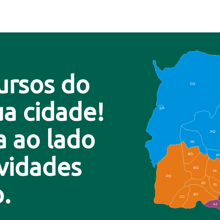
ursos do
CO
a cidade!
LA
a ao lado
AQ
MI
BD
A
ovidades
BO
NI
PO
.
JD
GL
BV
CC
AJ