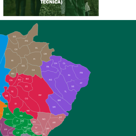
SO
PG
AL
CX
CR
FI
RI
CH
CL
SG
PA
CA
PB
RN
IN
BA
RO
AG
CN
AT
JG
SE
TE
TL
RP
N
DB
CG
BR
SI
SR
NA
MA
RB
BT
NO
IT
DR
AN
AR
DE
DO
FS
IV
GD
BP
PP
VC
NH
LC
CP
TA
JT