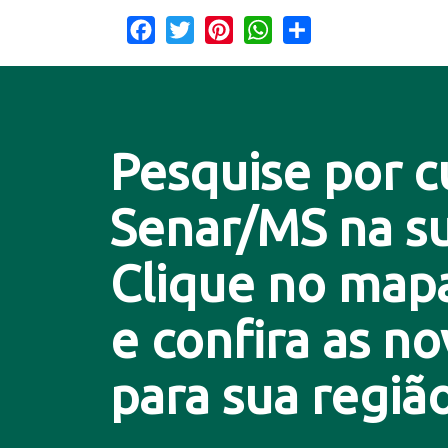
Facebook
Twitter
Pinterest
WhatsApp
Share
Pesquise por c
Senar/MS na su
Clique no map
e confira as n
para sua região