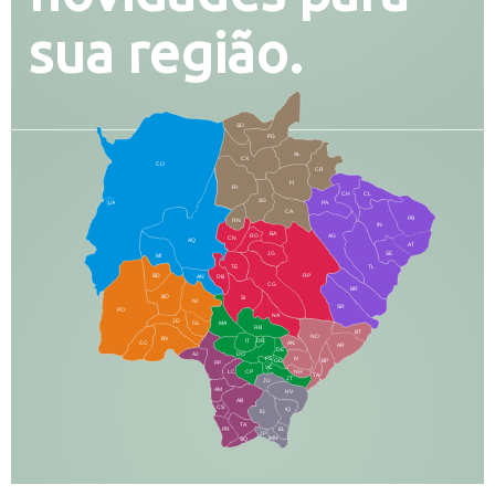
sua região.
SO
PG
AL
CX
CO
CR
FI
RI
CH
CL
SG
LA
PA
CA
PB
RN
IN
BA
RO
AG
CN
AQ
AT
JG
SE
MI
TE
TL
BD
RP
AN
DB
CG
BR
BO
SI
NI
SR
PO
NA
JD
GL
MA
RB
BT
NO
BV
IT
DR
CC
AN
AR
DE
AJ
DO
FS
IV
GD
BP
PP
VC
NH
LC
CP
TA
JT
JU
AM
NV
AB
CS
IQ
IG
TA
PR
EL
JP
MN
SQ