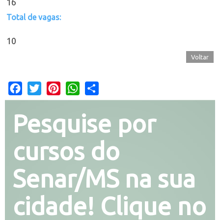
16
Total de vagas:
10
Voltar
Facebook
Twitter
Pinterest
WhatsApp
Share
Pesquise por
cursos do
Senar/MS na sua
cidade! Clique no