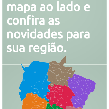
mapa ao lado e
confira as
novidades para
sua região.
SO
PG
AL
CX
CO
CR
FI
RI
CH
CL
SG
LA
PA
CA
PB
RN
IN
BA
RO
AG
CN
AQ
AT
JG
SE
MI
TE
TL
BD
RP
AN
DB
CG
BR
BO
SI
NI
SR
PO
NA
JD
GL
MA
RB