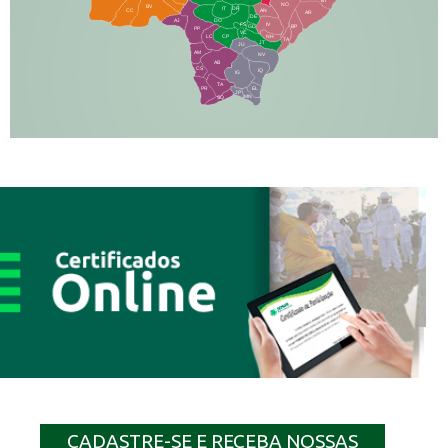
BT
NO
BV
IT
DR
CC
AN
AR
DE
AJ
DO
FS
IV
GD
BP
PP
VC
NH
LC
CP
TA
JT
JU
AM
NV
AB
CS
IQ
IG
TA
PR
EL
JP
MN
SQ
CADASTRE-SE E RECEBA NOSSAS