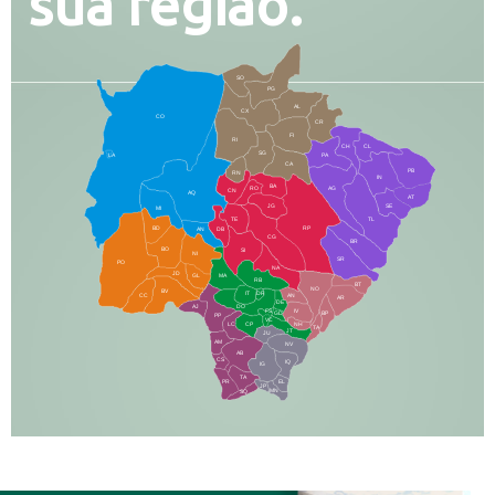
sua região.
SO
PG
AL
CX
CO
CR
FI
RI
CH
CL
SG
LA
PA
CA
PB
RN
IN
BA
RO
AG
CN
AQ
AT
JG
SE
MI
TE
TL
BD
RP
AN
DB
CG
BR
BO
SI
NI
SR
PO
NA
JD
GL
MA
RB
BT
NO
BV
IT
DR
CC
AN
AR
DE
AJ
DO
FS
IV
GD
BP
PP
VC
NH
LC
CP
TA
JT
JU
AM
NV
AB
CS
IQ
IG
TA
PR
EL
JP
MN
SQ