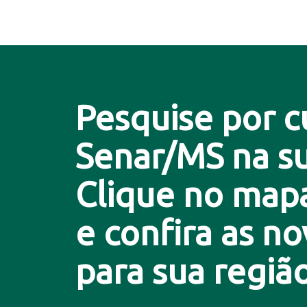
Pesquise por c
Senar/MS na su
Clique no map
e confira as n
para sua região