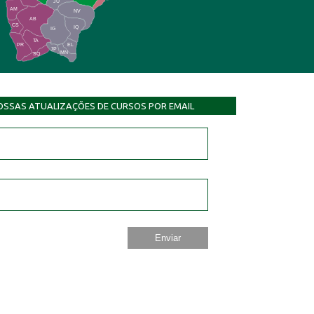
JU
AM
NV
AB
CS
IQ
IG
TA
PR
EL
JP
MN
SQ
OSSAS ATUALIZAÇÕES DE CURSOS POR EMAIL