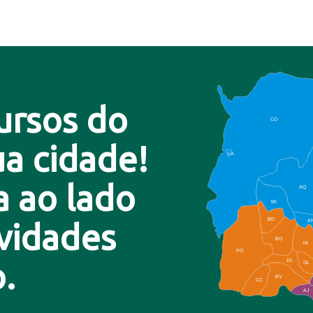
ursos do
CO
a cidade!
LA
a ao lado
AQ
MI
BD
A
ovidades
BO
NI
PO
.
JD
GL
BV
CC
AJ