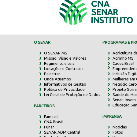
O SENAR
PROGRAMAS E PRO
O SENAR MS
Agricultura d
Missão, Visão e Valores
Agrinho MS
Regimento e Leis
Cadec Brasil
Licitações e Contratos
Empreendedo
Palestras
Inclusão Digit
Onde Atuamos
Mulheres em
Informativos de Gestão
Negócio Cert
Política de Privacidade
Projeto Sorr
Lei Geral de Proteção de Dados
Saúde do Ho
Senar Jovem 
Educação San
PARCEIROS
IMPRENSA
Famasul
CNA Brasil
Funar
Notícias
SENAR ADM Central
Fotos