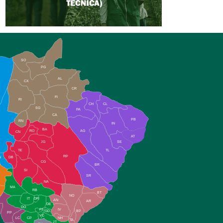
SO
PG
AL
CX
CR
FI
RI
CH
CL
SG
PA
CA
PB
RN
IN
BA
RO
AG
CN
AT
JG
SE
TE
TL
RP
N
DB
CG
BR
SI
SR
NA
MA
RB
BT
NO
IT
DR
AN
AR
DE
DO
FS
IV
GD
BP
PP
VC
NH
LC
CP
TA
JT