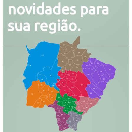
novidades para
sua região.
SO
PG
AL
CX
CO
CR
FI
RI
CH
CL
SG
LA
PA
CA
PB
RN
IN
BA
RO
AG
CN
AQ
AT
JG
SE
MI
TE
TL
BD
RP
AN
DB
CG
BR
BO
SI
NI
SR
PO
NA
JD
GL
MA
RB
BT
NO
BV
IT
DR
CC
AN
AR
DE
AJ
DO
FS
IV
GD
BP
PP
VC
NH
LC
CP
TA
JT
JU
AM
NV
AB
CS
IQ
IG
TA
PR
EL
JP
MN
SQ