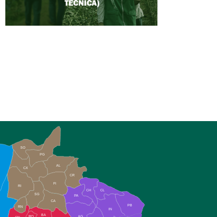
SO
PG
AL
CX
CR
FI
RI
CH
CL
SG
PA
CA
PB
RN
IN
BA
RO
AG