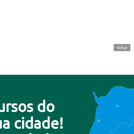
Voltar
ursos do
CO
a cidade!
LA