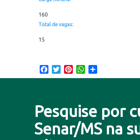
160
Total de vagas:
15
Facebook
Twitter
Pinterest
WhatsApp
Share
Pesquise por c
Senar/MS na su