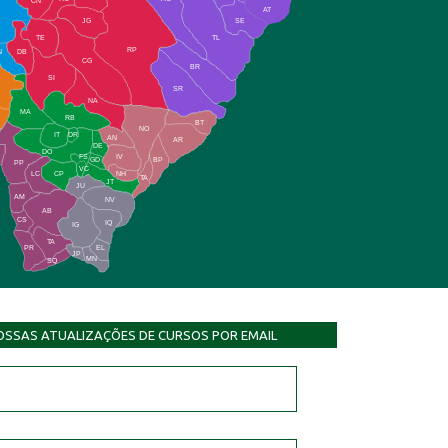
CN
AT
JG
SE
TE
TL
RP
N
DB
CG
BR
SI
SR
NA
MA
RB
BT
NO
IT
DR
AN
AR
DE
DO
FS
IV
GD
BP
PP
VC
NH
LC
CP
TA
JT
JU
AM
NV
AB
CS
IQ
IG
TA
PR
EL
JP
MN
SQ
OSSAS ATUALIZAÇÕES DE CURSOS POR EMAIL