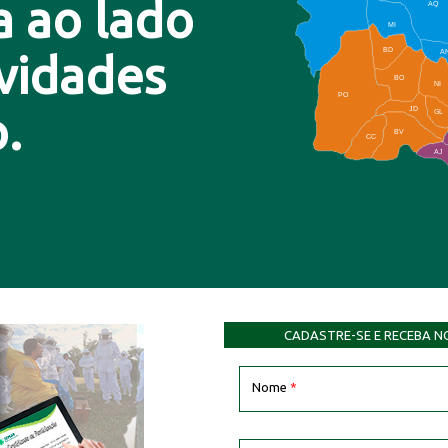
a ao lado
AQ
MI
BD
A
ovidades
BO
NI
PO
.
JD
GL
BV
CC
AJ
CADASTRE-SE E RECEBA N
Nome
*