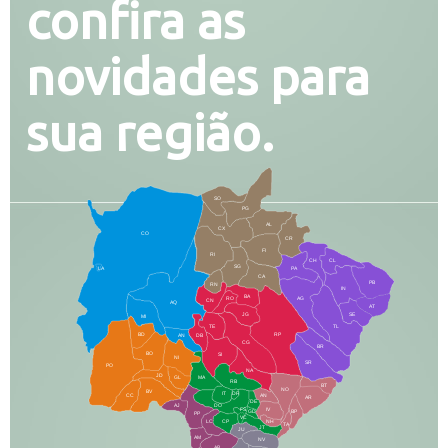
confira as
novidades para
sua região.
SO
PG
AL
CX
CO
CR
FI
RI
CH
CL
SG
LA
PA
CA
PB
RN
IN
BA
RO
AG
CN
AQ
AT
JG
SE
MI
TE
TL
BD
RP
AN
DB
CG
BR
BO
SI
NI
SR
PO
NA
JD
GL
MA
RB
BT
NO
BV
IT
DR
CC
AN
AR
DE
AJ
DO
FS
IV
GD
BP
PP
VC
NH
LC
CP
TA
JT
JU
AM
NV
AB