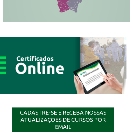
CS
IQ
IG
TA
PR
EL
JP
MN
SQ
CADASTRE-SE E RECEBA NOSSAS
ATUALIZAÇÕES DE CURSOS POR
EMAIL