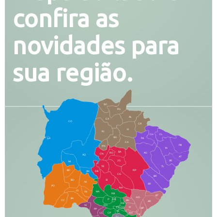
confira as
novidades para
sua região.
SO
PG
AL
CX
CO
CR
FI
RI
CH
CL
SG
LA
PA
CA
PB
RN
IN
BA
RO
AG
CN
AQ
AT
JG
SE
MI
TE
TL
BD
RP
AN
DB
CG
BR
BO
SI
NI
SR
PO
NA
JD
GL
MA
RB
BT
NO
BV
IT
DR
CC
AN
AR
DE
AJ
DO
FS
IV
GD
BP
PP
VC
NH
LC
CP
TA
JT
JU