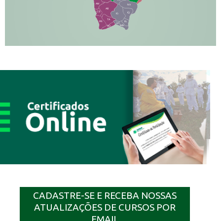
AM
NV
AB
CS
IQ
IG
TA
PR
EL
JP
MN
SQ
CADASTRE-SE E RECEBA NOSSAS
ATUALIZAÇÕES DE CURSOS POR
EMAIL