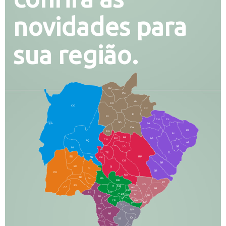
novidades para
sua região.
SO
PG
AL
CX
CO
CR
FI
RI
CH
CL
SG
LA
PA
CA
PB
RN
IN
BA
RO
AG
CN
AQ
AT
JG
SE
MI
TE
TL
BD
RP
AN
DB
CG
BR
BO
SI
NI
SR
PO
NA
JD
GL
MA
RB
BT
NO
BV
IT
DR
CC
AN
AR
DE
AJ
DO
FS
IV
GD
BP
PP
VC
NH
LC
CP
TA
JT
JU
AM
NV
AB
CS
IQ
IG
TA