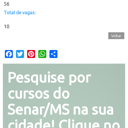
56
Total de vagas:
10
Voltar
Facebook
Twitter
Pinterest
WhatsApp
Share
Pesquise por
cursos do
Senar/MS na sua
cidade! Clique no