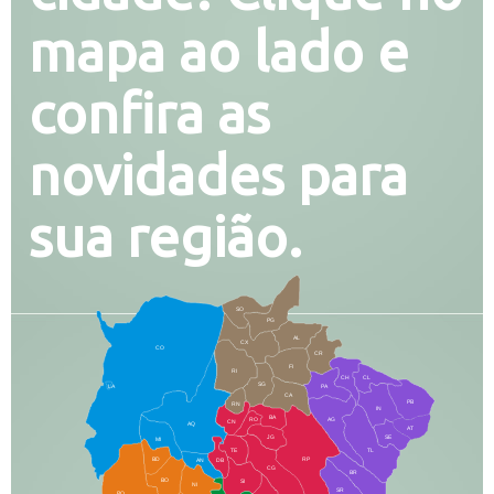
mapa ao lado e
confira as
novidades para
sua região.
SO
PG
AL
CX
CO
CR
FI
RI
CH
CL
SG
LA
PA
CA
PB
RN
IN
BA
RO
AG
CN
AQ
AT
JG
SE
MI
TE
TL
BD
RP
AN
DB
CG
BR
BO
SI
NI
SR
PO