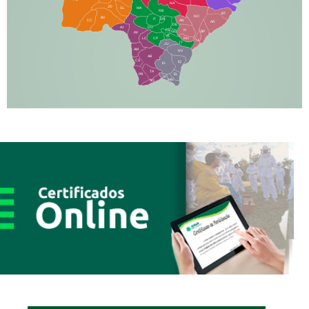
NA
JD
GL
MA
RB
BT
NO
BV
IT
DR
CC
AN
AR
DE
AJ
DO
FS
IV
GD
BP
PP
VC
NH
LC
CP
TA
JT
JU
AM
NV
AB
CS
IQ
IG
TA
PR
EL
JP
MN
SQ