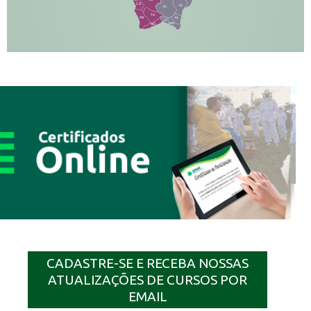
CS
IQ
IG
TA
PR
EL
JP
MN
SQ
CADASTRE-SE E RECEBA NOSSAS
ATUALIZAÇÕES DE CURSOS POR
EMAIL