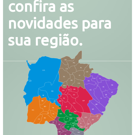
confira as
novidades para
sua região.
SO
PG
AL
CX
CO
CR
FI
RI
CH
CL
SG
LA
PA
CA
PB
RN
IN
BA
RO
AG
CN
AQ
AT
JG
SE
MI
TE
TL
BD
RP
AN
DB
CG
BR
BO
SI
NI
SR
PO
NA
JD
GL
MA
RB
BT
NO
BV
IT
DR
CC
AN
AR
DE
AJ
DO
FS
IV
GD
BP
PP
VC
NH
LC
CP
TA
JT
JU
AM
NV
AB