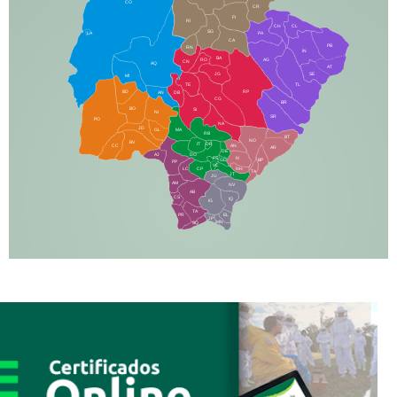
CO
CR
FI
RI
CH
CL
SG
LA
PA
CA
PB
RN
IN
BA
RO
AG
CN
AQ
AT
JG
SE
MI
TE
TL
BD
RP
AN
DB
CG
BR
BO
SI
NI
SR
PO
NA
JD
GL
MA
RB
BT
NO
BV
IT
DR
CC
AN
AR
DE
AJ
DO
FS
IV
GD
BP
PP
VC
NH
LC
CP
TA
JT
JU
AM
NV
AB
CS
IQ
IG
TA
PR
EL
JP
MN
SQ