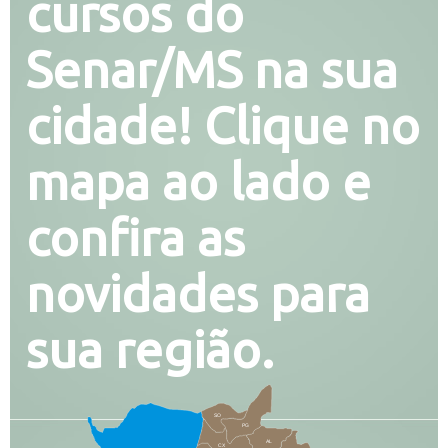
cursos do
Senar/MS na sua
cidade! Clique no
mapa ao lado e
confira as
novidades para
sua região.
SO
PG
AL
CX