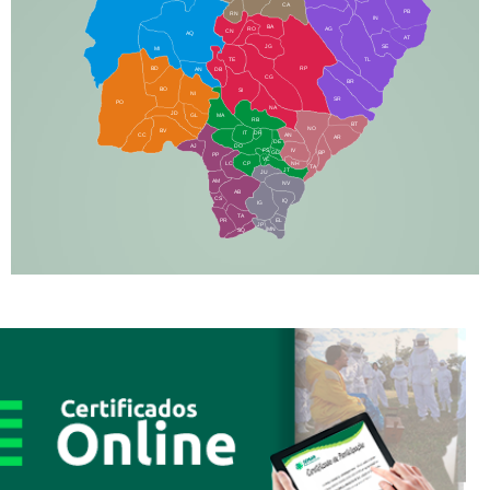
CA
PB
RN
IN
BA
RO
AG
CN
AQ
AT
JG
SE
MI
TE
TL
BD
RP
AN
DB
CG
BR
BO
SI
NI
SR
PO
NA
JD
GL
MA
RB
BT
NO
BV
IT
DR
CC
AN
AR
DE
AJ
DO
FS
IV
GD
BP
PP
VC
NH
LC
CP
TA
JT
JU
AM
NV
AB
CS
IQ
IG
TA
PR
EL
JP
MN
SQ