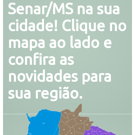
Senar/MS na sua
cidade! Clique no
mapa ao lado e
confira as
novidades para
sua região.
SO
PG
AL
CX
CO
CR
FI
RI
CH
CL
SG
LA
PA