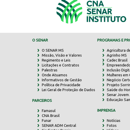
O SENAR
PROGRAMAS E PRO
O SENAR MS
Agricultura d
Missão, Visão e Valores
Agrinho MS
Regimento e Leis
Cadec Brasil
Licitações e Contratos
Empreendedo
Palestras
Inclusão Digit
Onde Atuamos
Mulheres em
Informativos de Gestão
Negócio Cert
Política de Privacidade
Projeto Sorr
Lei Geral de Proteção de Dados
Saúde do Ho
Senar Jovem 
Educação San
PARCEIROS
IMPRENSA
Famasul
CNA Brasil
Funar
Notícias
SENAR ADM Central
Fotos