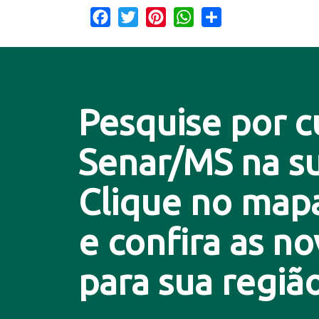
Facebook
Twitter
Pinterest
WhatsApp
Share
Pesquise por c
Senar/MS na su
Clique no map
e confira as n
para sua região