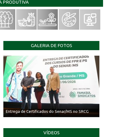
IA PRODUTIVA
GALERIA DE FOTOS
Entrega de Certificados do Senar/MS no SRCG
Campanha Fogo Zero
VÍDEOS