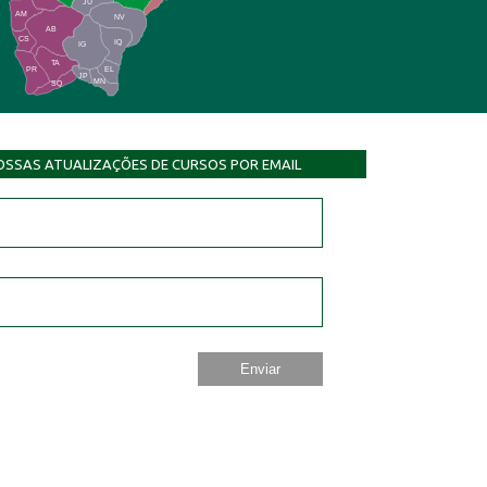
JU
AM
NV
AB
CS
IQ
IG
TA
PR
EL
JP
MN
SQ
OSSAS ATUALIZAÇÕES DE CURSOS POR EMAIL