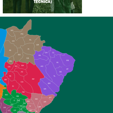
SO
PG
AL
CX
CR
FI
RI
CH
CL
SG
PA
CA
PB
RN
IN
BA
RO
AG
CN
AT
JG
SE
TE
TL
RP
N
DB
CG
BR
SI
SR
NA
MA
RB
BT
NO
IT
DR
AN
AR
DE
DO
FS
IV
GD
BP
PP
VC
NH
LC
CP
TA
JT