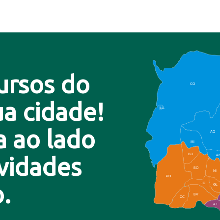
ursos do
CO
a cidade!
LA
a ao lado
AQ
MI
BD
A
ovidades
BO
NI
PO
.
JD
GL
BV
CC
AJ