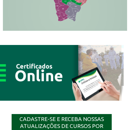
VC
NH
LC
CP
TA
JT
JU
AM
NV
AB
CS
IQ
IG
TA
PR
EL
JP
MN
SQ
CADASTRE-SE E RECEBA NOSSAS
ATUALIZAÇÕES DE CURSOS POR