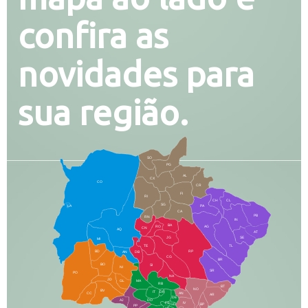
confira as
novidades para
sua região.
SO
PG
AL
CX
CO
CR
FI
RI
CH
CL
SG
LA
PA
CA
PB
RN
IN
BA
RO
AG
CN
AQ
AT
JG
SE
MI
TE
TL
BD
RP
AN
DB
CG
BR
BO
SI
NI
SR
PO
NA
JD
GL
MA
RB
BT
NO
BV
IT
DR
CC
AN
AR
DE
AJ
DO
FS
IV
GD
BP
PP