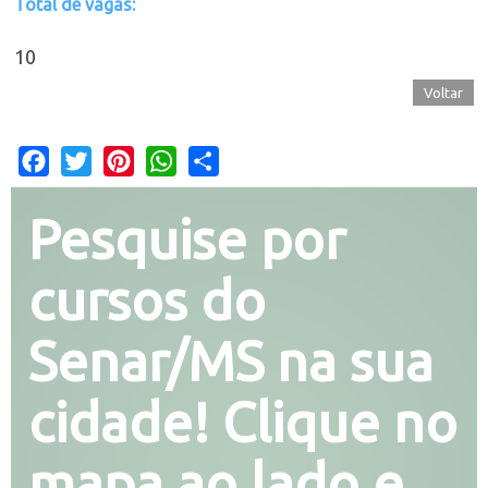
Total de vagas:
10
Voltar
Facebook
Twitter
Pinterest
WhatsApp
Share
Pesquise por
cursos do
Senar/MS na sua
cidade! Clique no
mapa ao lado e