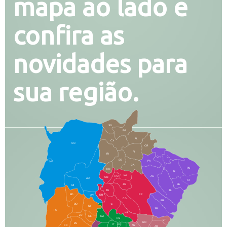
mapa ao lado e
confira as
novidades para
sua região.
SO
PG
AL
CX
CO
CR
FI
RI
CH
CL
SG
LA
PA
CA
PB
RN
IN
BA
RO
AG
CN
AQ
AT
JG
SE
MI
TE
TL
BD
RP
AN
DB
CG
BR
BO
SI
NI
SR
PO
NA
JD
GL
MA
RB
BT
NO
BV
IT
DR
CC
AN
AR