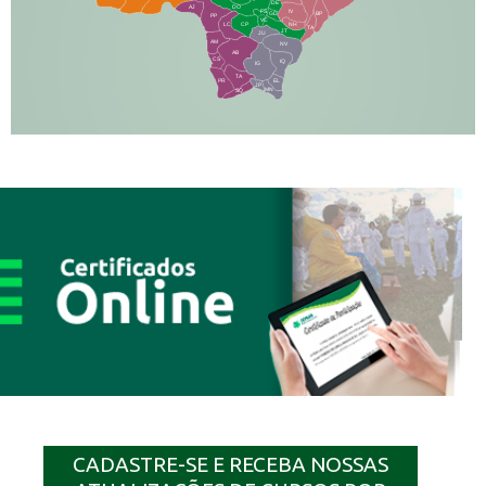
DE
AJ
DO
FS
IV
GD
BP
PP
VC
NH
LC
CP
TA
JT
JU
AM
NV
AB
CS
IQ
IG
TA
PR
EL
JP
MN
SQ
CADASTRE-SE E RECEBA NOSSAS